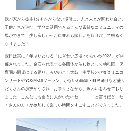
我が家から徒歩1分もかからない場所に、人と人とが関わり合い、
子供たちが遊び、学びに活用できるこんな素敵なコミュニティの
場ができて、少し寂しかった街並みも賑わいを取り戻して明るく
なりました！
翌日は実に３年ぶりとなる「にぎわい広場inかないわ2023」が開
催されました。金石を代表する各団体が催し物として幼稚園、保
育園の園児による踊り、みやのこし太鼓、中学校の吹奏楽ミニコ
ンサートやYOSAKOIソーラン、かないわ民舞・町民踊りなど盛り
だくさんの演技がなされ、お祭りさながら、賑わいをみせており
ました！こんなにも金石に人がいたのね…………と言うほど、た
くさんの方々が参加して楽しい時間をすごすことができました。