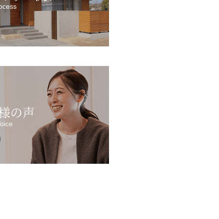
ocess
様の声
oice