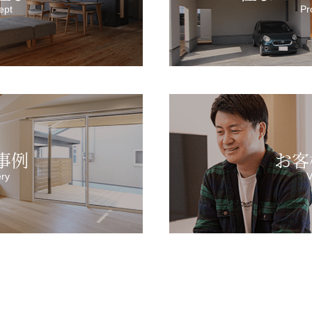
ept
Pr
事例
お客
ery
V