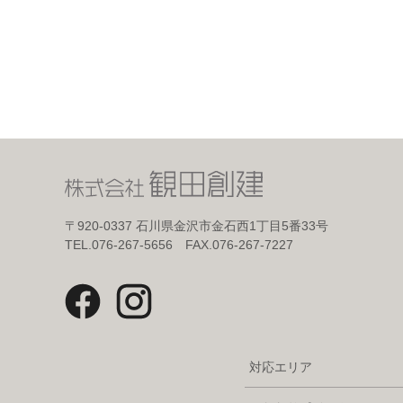
〒920-0337
石川県金沢市金石西1丁目5番33号
TEL.076-267-5656 FAX.076-267-7227
対応エリア