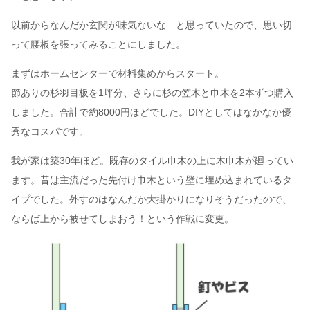
以前からなんだか玄関が味気ないな…と思っていたので、思い切
って腰板を張ってみることにしました。
まずはホームセンターで材料集めからスタート。
節ありの杉羽目板を1坪分、さらに杉の笠木と巾木を2本ずつ購入
しました。合計で約8000円ほどでした。DIYとしてはなかなか優
秀なコスパです。
我が家は築30年ほど。既存のタイル巾木の上に木巾木が廻ってい
ます。昔は主流だった先付け巾木という壁に埋め込まれているタ
イプでした。外すのはなんだか大掛かりになりそうだったので、
ならば上から被せてしまおう！という作戦に変更。