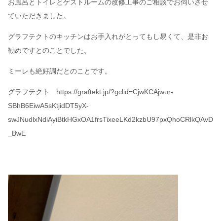
お風呂とトイレとゲストルームの改修工事のご相談でお伺いさせ
ていただきました。
グラフテクトのキッチンはお手入れがとってもし易くて、是非お
勧めですとのことでした。
ミーレも絶好調だとのことです。
グラフテクト https://graftekt.jp/?gclid=CjwKCAjwur-
SBhB6EiwA5sKtjidDT5yX-
swJNudlxNdiAyiBtkHGxOA1frsTixeeLKd2kzbU97pxQhoCRlkQAvD
_BwE