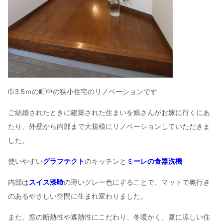
巾3.5ｍの町中の狭小住宅のリノベーションです
ご結婚されたときに建築された住まいを娘さんがお嫁に行くにあ
たり、外壁から内部まで大規模にリノベーションしていただきま
した。
使いやすい
グラフテクト
のキッチンと
ミーレ
の食器洗機
内部は
スイス漆喰
の薄いグレー色にすることで、マットで奥行き
のあるやさしい空間に生まれ変わりました。
また、窓の断熱性や遮熱性にこだわり、冬暖かく、夏に涼しい住