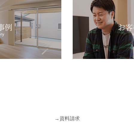
事例
お客
ery
V
→
資料請求