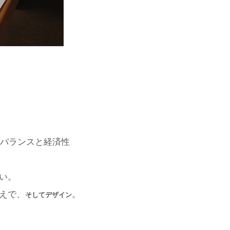
バランスと経済性
い。
えで、
。
そしてデザイン