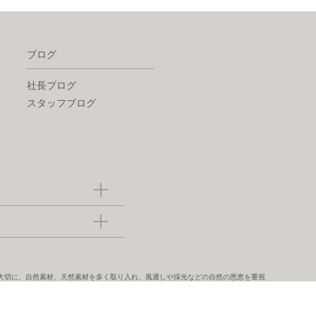
ブログ
社長ブログ
スタッフブログ
大切に、自然素材、天然素材を多く取り入れ、風通しや採光などの自然の恩恵を重視
ず、保育園や店舗等の特殊建築や古民家再生にも取り組んでいます。