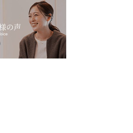
様の声
oice