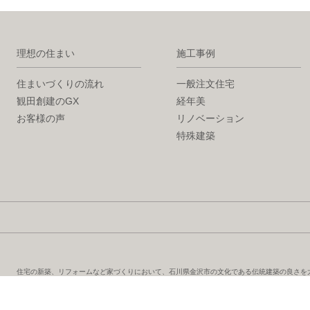
理想の住まい
施工事例
住まいづくりの流れ
一般注文住宅
観田創建のGX
経年美
お客様の声
リノベーション
特殊建築
住宅の新築、リフォームなど家づくりにおいて、石川県金沢市の文化である伝統建築の良さを
した設計で、居心地が良く耐久性に優れた注文住宅を提供します。新築住宅、増改築のみなら