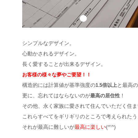
シンプルなデザイン。
心動かされるデザイン。
長く愛することが出来るデザイン。
お客様の様々な夢やご要望！！
構造的には計算値が基準強度の
と最高の
1.5倍以上
更に、忘れてはならないのが
！
最高の居住性
その他、永く家族に愛されて住んでいただく住ま
これらすべてをギリギリのところで考えられたう
それが最高に難しいが
最高に楽しい
(^’^)