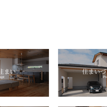
住まい
住まいづ
ept
Pr