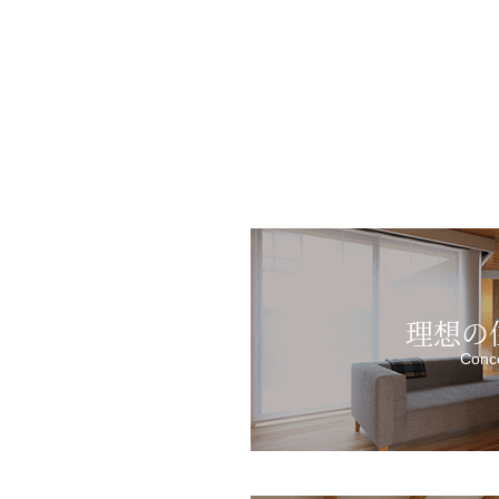
理想の
Conc