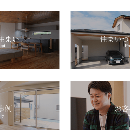
住まい
住まいづ
ept
Pr
事例
お客
ery
V