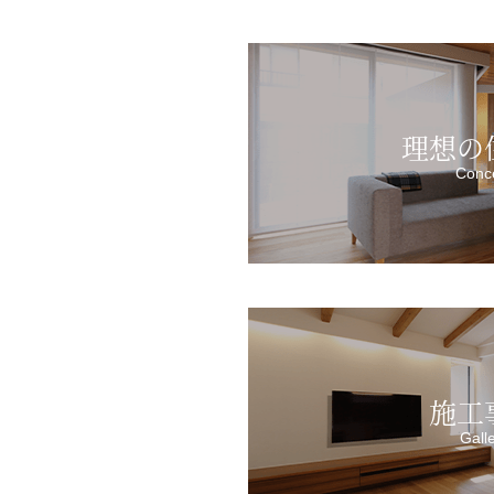
理想の
Conc
施工
Gall