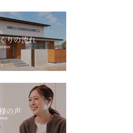
くりの流れ
ocess
様の声
oice