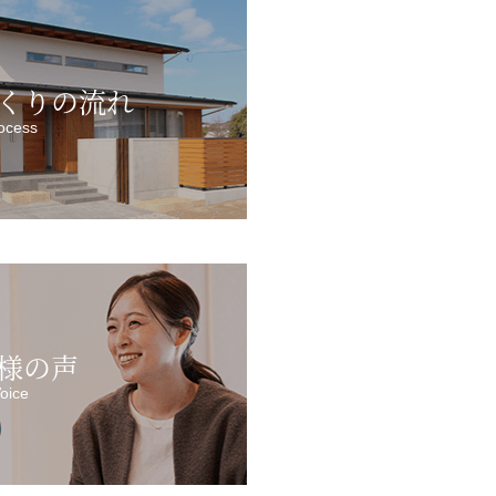
くりの流れ
ocess
様の声
oice