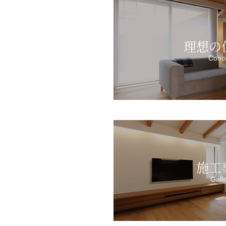
理想の
Conc
施工
Gall