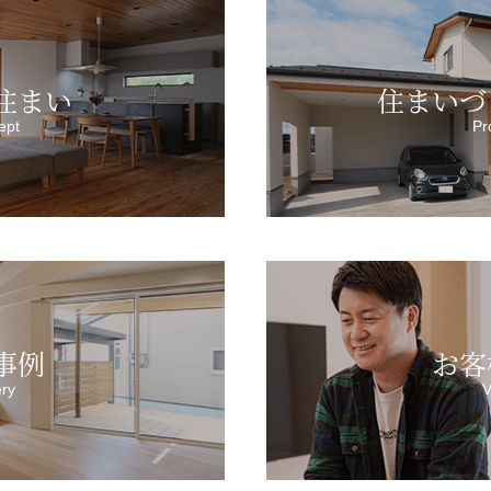
住まい
住まいづ
ept
Pr
事例
お客
ery
V