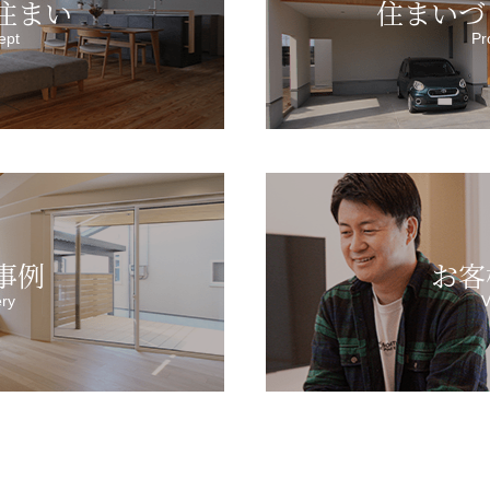
住まい
住まいづ
ept
Pr
事例
お客
ery
V