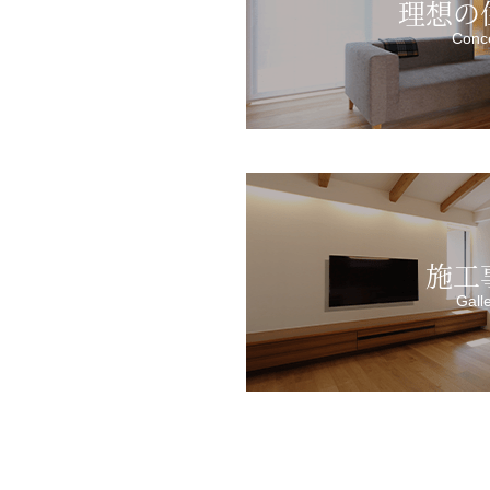
理想の
Conc
施工
Gall