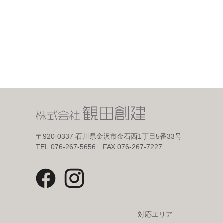
〒920-0337
石川県金沢市金石西1丁目5番33号
TEL.076-267-5656 FAX.076-267-7227
対応エリア