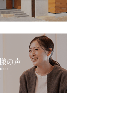
様の声
oice