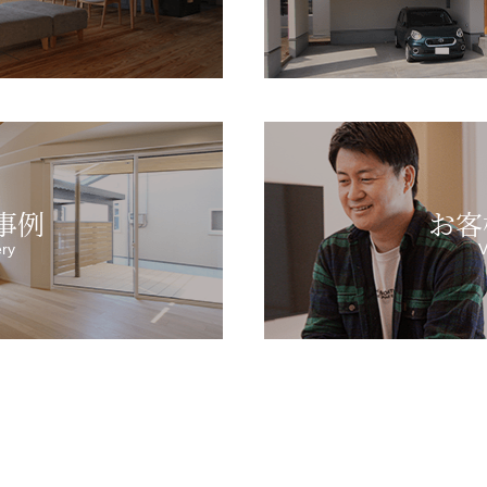
事例
お客
ery
V