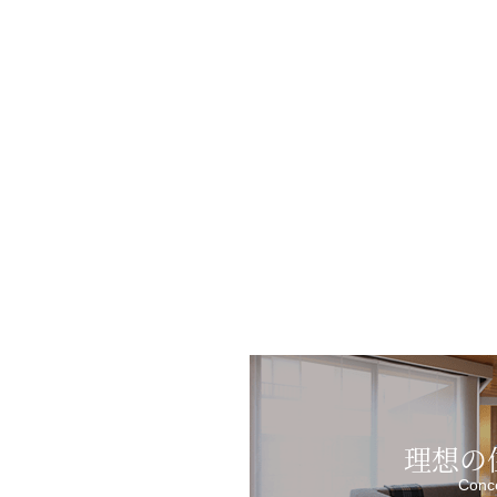
理想の
Conc