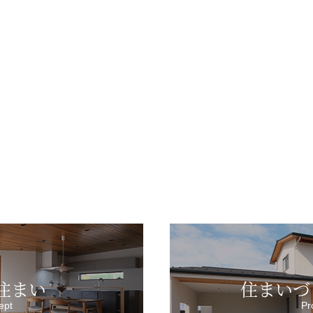
住まい
住まいづ
ept
Pr