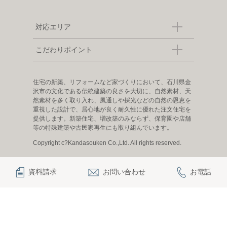
対応エリア
こだわりポイント
住宅の新築、リフォームなど家づくりにおいて、石川県金
沢市の文化である伝統建築の良さを大切に、自然素材、天
然素材を多く取り入れ、風通しや採光などの自然の恩恵を
重視した設計で、居心地が良く耐久性に優れた注文住宅を
提供します。新築住宅、増改築のみならず、保育園や店舗
等の特殊建築や古民家再生にも取り組んでいます。
Copyright c?Kandasouken Co.,Ltd. All rights reserved.
資料請求
お問い合わせ
お電話
|
|
|
|
観田創建について
お知らせ
お問い合わせ
プライバシーポリシー
採用情報