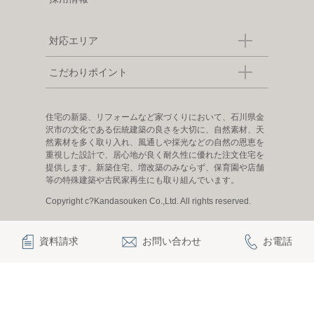
対応エリア
こだわりポイント
住宅の新築、リフォームなど家づくりにおいて、石川県金
沢市の文化である伝統建築の良さを大切に、自然素材、天
然素材を多く取り入れ、風通しや採光などの自然の恩恵を
重視した設計で、居心地が良く耐久性に優れた注文住宅を
提供します。新築住宅、増改築のみならず、保育園や店舗
等の特殊建築や古民家再生にも取り組んでいます。
Copyright c?Kandasouken Co.,Ltd. All rights reserved.
資料請求
お問い合わせ
お電話
|
|
|
|
観田創建について
お知らせ
お問い合わせ
プライバシーポリシー
採用情報