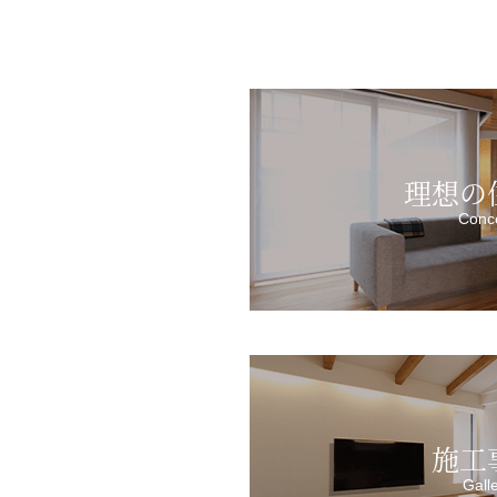
理想の
Conc
施工
Gall