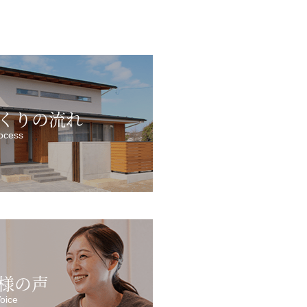
くりの流れ
ocess
様の声
oice