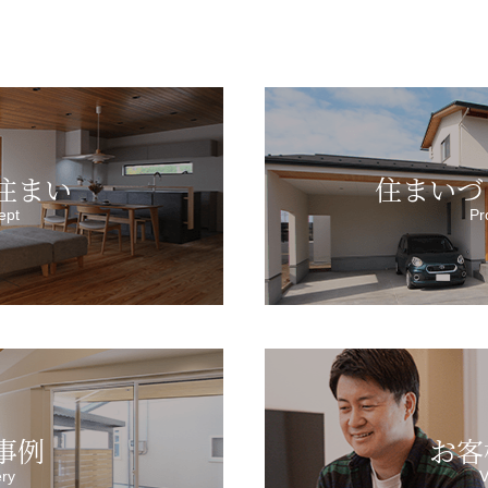
住まい
住まいづ
ept
Pr
事例
お客
ery
V