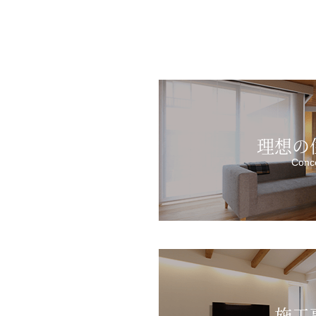
理想の
Conc
施工