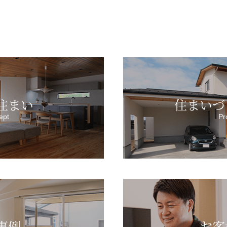
住まい
住まいづ
ept
Pr
事例
お客