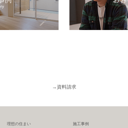
ery
V
→
資料請求
理想の住まい
施工事例