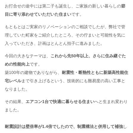
お打合せの途中には第二子も誕生し、ご家族の新しい暮らしの
節
目に寄り添わせていただいた住まい
です。
もともとはご実家のリノベーションのご相談でしたが、弊社で管
理していた町家をご紹介したところ、その佇まいと可能性を気に
入っていただき、計画はとんとん拍子に進みました。
今回の大きなテーマは、
これから先50年以上、さらに住み継ぐた
めの性能向上
です。
築100年の建物でありながら、
耐震性・断熱性ともに新築高性能住
宅レベル
まで引き上げるという、技術的にも難易度の高い工事と
なりました。
その結果、
エアコン1台で快適に暮らせる住まい
へと生まれ変わり
ました。
耐震設計は壁倍率が1.4倍でしたので、制震構法と併用して補強
し