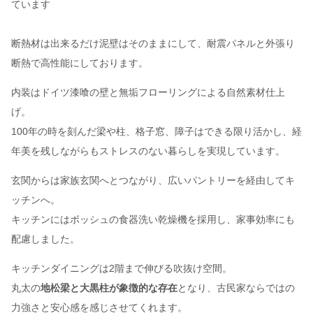
ています
断熱材は出来るだけ泥壁はそのままにして、耐震パネルと外張り
断熱で高性能にしております。
内装はドイツ漆喰の壁と無垢フローリングによる自然素材仕上
げ。
100年の時を刻んだ梁や柱、格子窓、障子はできる限り活かし、経
年美を残しながらもストレスのない暮らしを実現しています。
玄関からは家族玄関へとつながり、広いパントリーを経由してキ
ッチンへ。
キッチンにはボッシュの食器洗い乾燥機を採用し、家事効率にも
配慮しました。
キッチンダイニングは2階まで伸びる吹抜け空間。
丸太の
地松梁と大黒柱が象徴的な存在
となり、古民家ならではの
力強さと安心感を感じさせてくれます。