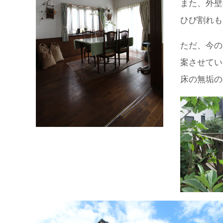
また、外壁
ひび割れも
ただ、今の
案させてい
床の無垢の