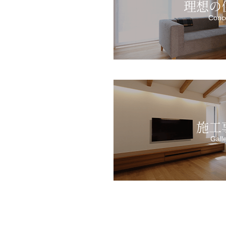
理想の
Conc
施工
Gall