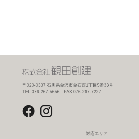
〒920-0337
石川県金沢市金石西1丁目5番33号
TEL.076-267-5656 FAX.076-267-7227
対応エリア