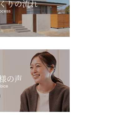
くりの流れ
ocess
様の声
oice