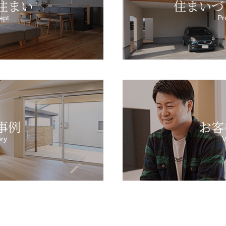
住まい
住まいづ
ept
Pr
事例
お客
ery
V