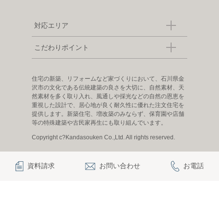
対応エリア
こだわりポイント
住宅の新築、リフォームなど家づくりにおいて、石川県金
沢市の文化である伝統建築の良さを大切に、自然素材、天
然素材を多く取り入れ、風通しや採光などの自然の恩恵を
重視した設計で、居心地が良く耐久性に優れた注文住宅を
提供します。新築住宅、増改築のみならず、保育園や店舗
等の特殊建築や古民家再生にも取り組んでいます。
Copyright c?Kandasouken Co.,Ltd. All rights reserved.
資料請求
お問い合わせ
お電話
|
|
|
|
観田創建について
お知らせ
お問い合わせ
プライバシーポリシー
採用情報