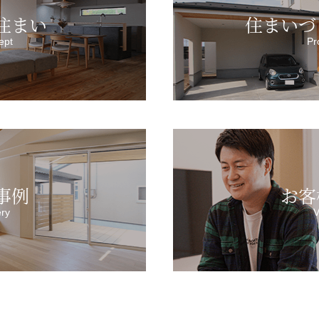
住まい
住まいづ
ept
Pr
事例
お客
ery
V