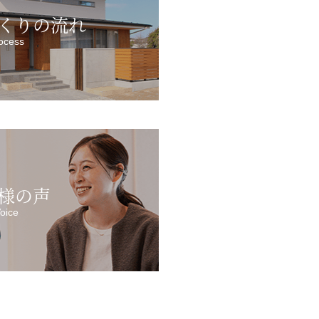
くりの流れ
ocess
様の声
oice