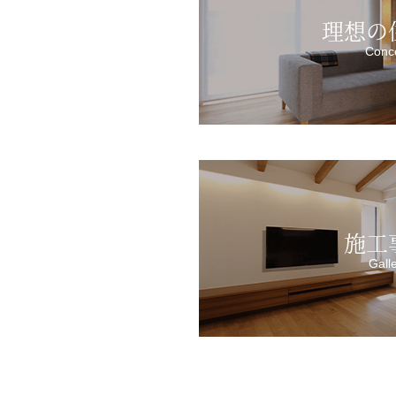
理想の
Conc
施工
Gall