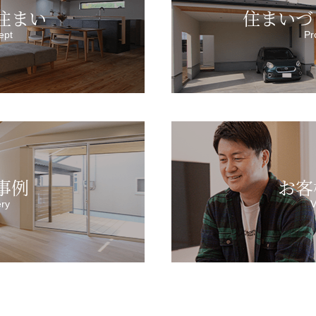
住まい
住まいづ
ept
Pr
事例
お客
ery
V