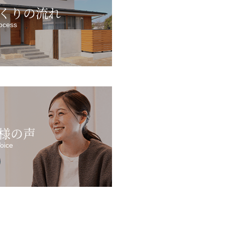
くりの流れ
ocess
様の声
oice