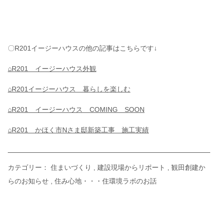
〇R201イージーハウスの他の記事はこちらです↓
⌂
R201 イージーハウス外観
⌂
R201イージーハウス 暮らしを楽しむ
⌂
R201 イージーハウス COMING SOON
⌂R201
かほく市Nさま邸新築工事 施工実績
カテゴリー：
住まいづくり
建設現場からリポート
観田創建か
らのお知らせ
住み心地・・・住環境ラボのお話