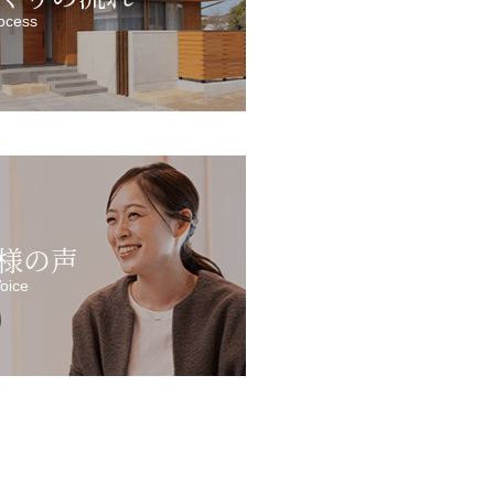
ocess
様の声
oice