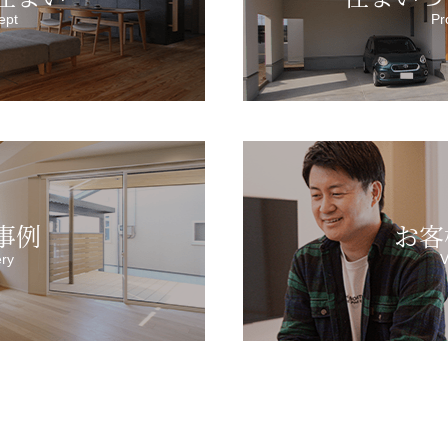
ept
Pr
事例
お客
ery
V