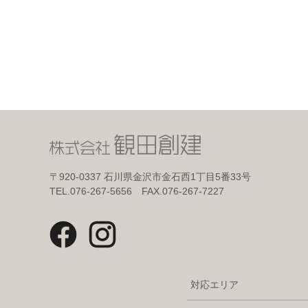
〒920-0337
石川県金沢市金石西1丁目5番33号
TEL.076-267-5656 FAX.076-267-7227
対応エリア