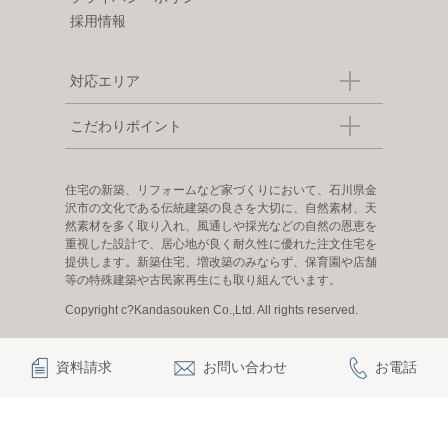
採用情報
対応エリア
こだわりポイント
住宅の新築、リフォームなど家づくりにおいて、石川県金
沢市の文化である伝統建築の良さを大切に、自然素材、天
然素材を多く取り入れ、風通しや採光などの自然の恩恵を
重視した設計で、居心地が良く耐久性に優れた注文住宅を
提供します。新築住宅、増改築のみならず、保育園や店舗
等の特殊建築や古民家再生にも取り組んでいます。
Copyright c?Kandasouken Co.,Ltd. All rights reserved.
資料請求
お問い合わせ
お電話
|
|
|
|
観田創建について
お知らせ
お問い合わせ
プライバシーポリシー