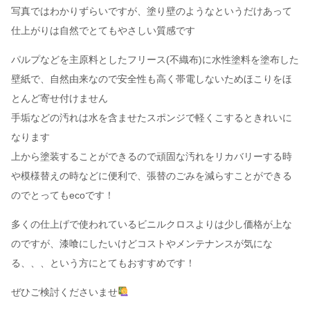
写真ではわかりずらいですが、塗り壁のようなというだけあって
仕上がりは自然でとてもやさしい質感です
パルプなどを主原料としたフリース(不織布)に水性塗料を塗布した
壁紙で、自然由来なので安全性も高く帯電しないためほこりをほ
とんど寄せ付けません
手垢などの汚れは水を含ませたスポンジで軽くこするときれいに
なります
上から塗装することができるので頑固な汚れをリカバリーする時
や模様替えの時などに便利で、張替のごみを減らすことができる
のでとってもecoです！
多くの仕上げで使われているビニルクロスよりは少し価格が上な
のですが、漆喰にしたいけどコストやメンテナンスが気にな
る、、、という方にとてもおすすめです！
ぜひご検討くださいませ