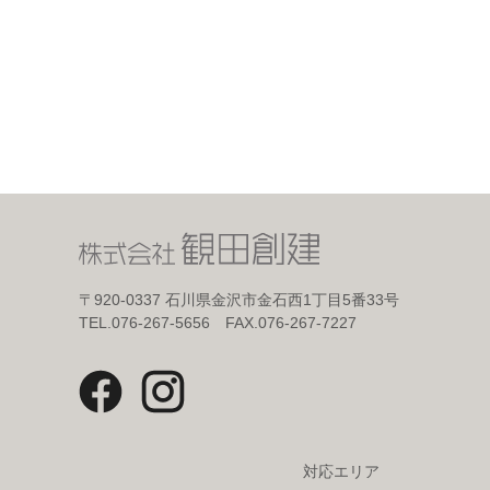
〒920-0337
石川県金沢市金石西1丁目5番33号
TEL.076-267-5656 FAX.076-267-7227
対応エリア