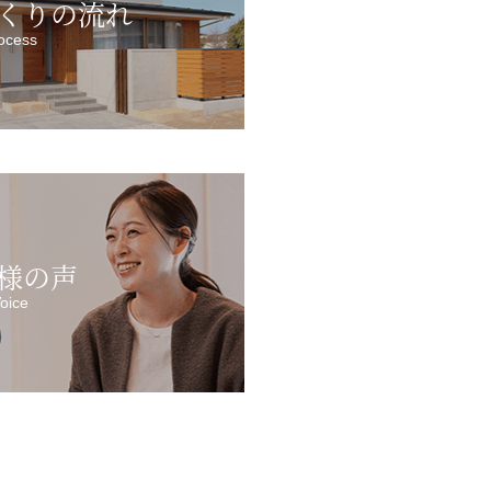
くりの流れ
ocess
様の声
oice