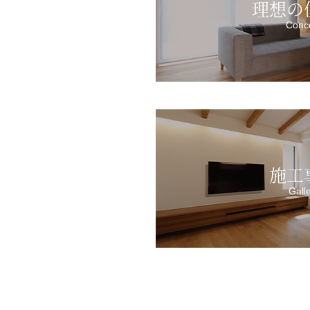
理想の
Conc
施工
Gall