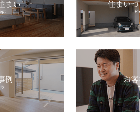
住まい
住まいづ
ept
Pr
事例
お客
ery
V