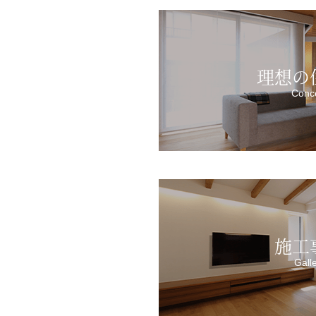
理想の
Conc
施工
Gall