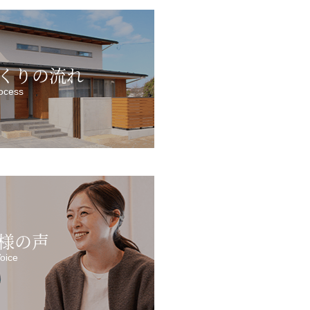
くりの流れ
ocess
様の声
oice