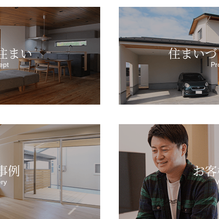
住まい
住まいづ
ept
Pr
事例
お客
ery
V