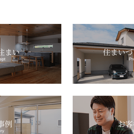
住まい
住まいづ
ept
Pr
事例
お客
ery
V