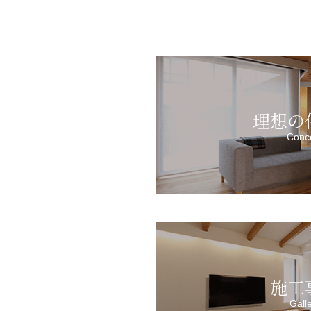
理想の
Conc
施工
Gall