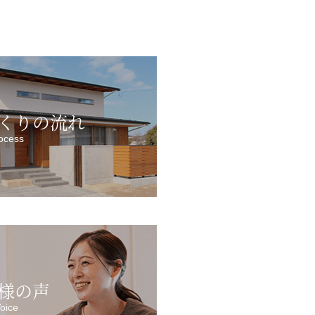
くりの流れ
ocess
様の声
oice