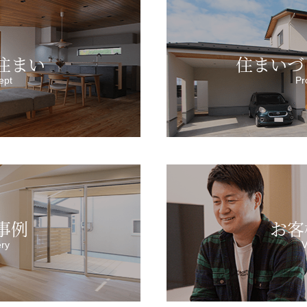
住まい
住まいづ
ept
Pr
事例
お客
ery
V