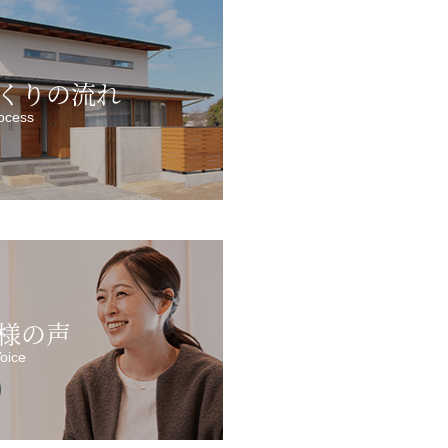
くりの流れ
ocess
様の声
oice