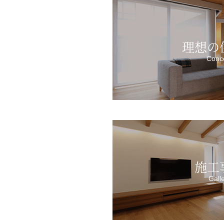
理想の
Conc
施工
Gall