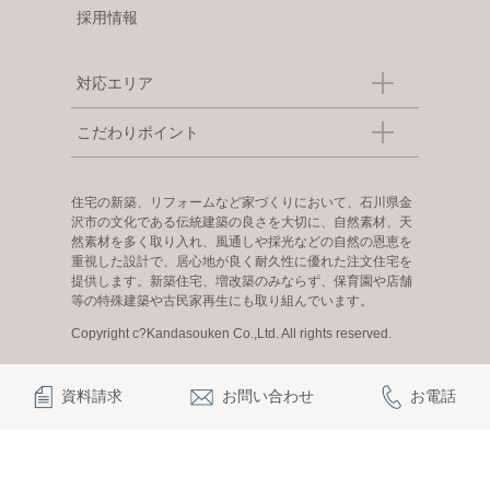
採用情報
対応エリア
こだわりポイント
住宅の新築、リフォームなど家づくりにおいて、石川県金
沢市の文化である伝統建築の良さを大切に、自然素材、天
然素材を多く取り入れ、風通しや採光などの自然の恩恵を
重視した設計で、居心地が良く耐久性に優れた注文住宅を
提供します。新築住宅、増改築のみならず、保育園や店舗
等の特殊建築や古民家再生にも取り組んでいます。
Copyright c?Kandasouken Co.,Ltd. All rights reserved.
資料請求
お問い合わせ
お電話
|
|
|
|
観田創建について
お知らせ
お問い合わせ
プライバシーポリシー