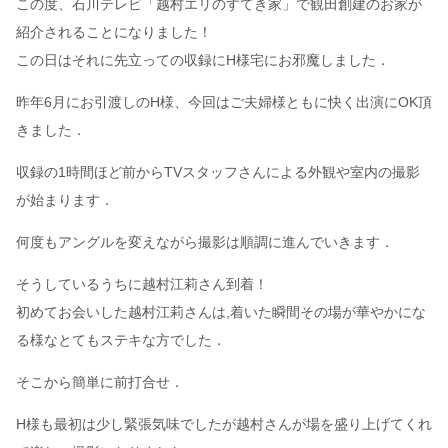
この度、石川テレビ「越村エリのすてき家」で観田創建のお家が
紹介されることになりました！
この日はそれに先立っての収録にH様宅にお邪魔しました．
昨年6月にお引渡しのH様、今回はご夫婦様ともに快く出演にOK頂
きました．
収録の1時間ほど前からTVスタッフさんによる外観や室内の撮影
が始まります．
何度もアングルを変えながら撮影は順調に進んでいきます．
そうしているうちに越村江莉さん到着！
初めてお会いした越村江莉さんは,着いた瞬間その場が華やかにな
る様なとてもステキな方でした．
そこから簡単に前打合せ．
H様も最初は少し緊張気味でしたが越村さんが場を盛り上げてくれ