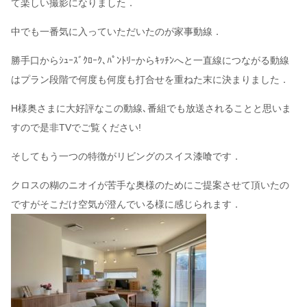
て楽しい撮影になりました．
中でも一番気に入っていただいたのが家事動線．
勝手口からｼｭｰｽﾞｸﾛｰｸ､ﾊﾟﾝﾄﾘｰからｷｯﾁﾝへと一直線につながる動線
はプラン段階で何度も何度も打合せを重ねた末に決まりました．
H様奥さまに大好評なこの動線､番組でも放送されることと思いま
すので是非TVでご覧ください!
そしてもう一つの特徴がリビングのスイス漆喰です．
クロスの糊のニオイが苦手な奥様のためにご提案させて頂いたの
ですがそこだけ空気が澄んでいる様に感じられます．