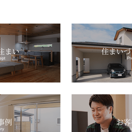
住まい
住まいづ
ept
Pr
事例
お客
ery
V