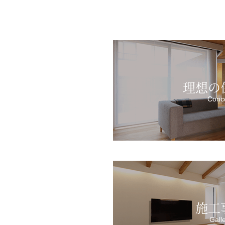
理想の
Conc
施工
Gall