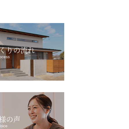
くりの流れ
ocess
様の声
oice