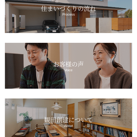
住まいづくりの流れ
Process
お客様の声
Voice
観田創建について
About