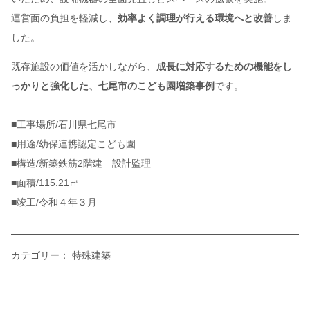
運営面の負担を軽減し、
効率よく調理が行える環境へと改善
しま
した。
既存施設の価値を活かしながら、
成長に対応するための機能をし
っかりと強化した、七尾市のこども園増築事例
です。
■工事場所/石川県七尾市
■用途/幼保連携認定こども園
■構造/新築鉄筋2階建 設計監理
■面積/115.21㎡
■竣工/令和４年３月
カテゴリー：
特殊建築