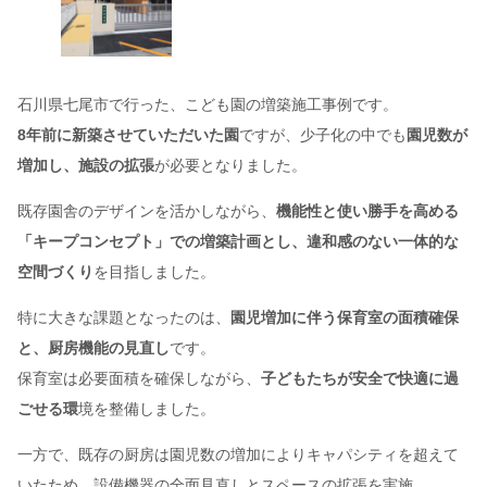
石川県七尾市で行った、こども園の増築施工事例です。
8年前に新築させていただいた園
ですが、少子化の中でも
園児数が
増加し、施設の拡張
が必要となりました。
既存園舎のデザインを活かしながら、
機能性と使い勝手を高める
「キープコンセプト」での増築計画とし、違和感のない一体的な
空間づくり
を目指しました。
特に大きな課題となったのは、
園児増加に伴う保育室の面積確保
と、厨房機能の見直し
です。
保育室は必要面積を確保しながら、
子どもたちが安全で快適に過
ごせる環
境を整備しました。
一方で、既存の厨房は園児数の増加によりキャパシティを超えて
いたため、設備機器の全面見直しとスペースの拡張を実施。