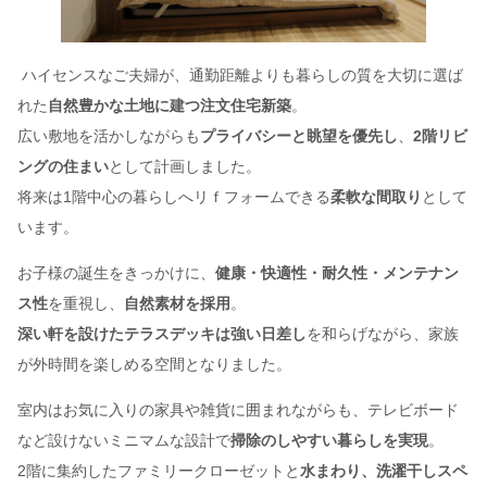
ハイセンスなご夫婦が、通勤距離よりも暮らしの質を大切に選ば
れた
自然豊かな土地に建つ注文住宅新築
。
広い敷地を活かしながらも
プライバシーと眺望を優先し
、
2階リビ
ングの住まい
として計画しました。
将来は1階中心の暮らしへリｆフォームできる
柔軟な間取り
として
います。
お子様の誕生をきっかけに、
健康・快適性・耐久性・メンテナン
ス性
を重視し、
自然素材を採用
。
深い軒を設けたテラスデッキは強い日差し
を和らげながら、家族
が外時間を楽しめる空間となりました。
室内はお気に入りの家具や雑貨に囲まれながらも、テレビボード
など設けないミニマムな設計で
掃除のしやすい暮らしを実現
。
2階に集約したファミリークローゼットと
水まわり、洗濯干しスペ