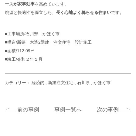
ースが家事効率
を高めています。
眺望と快適性を両立した、
長く心地よく暮らせる住まい
です。
■工事場所/石川県 かほく市
■構造/新築 木造2階建 注文住宅 設計施工
■面積/112.09㎡
■竣工/令和２年１月
カテゴリー：
経済的
新築注文住宅
石川県
かほく市
前の事例
事例一覧へ
次の事例