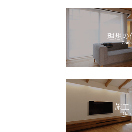
理想の
Conc
施工
Gall