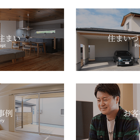
住まい
住まいづ
ept
Pr
事例
お客
ery
V