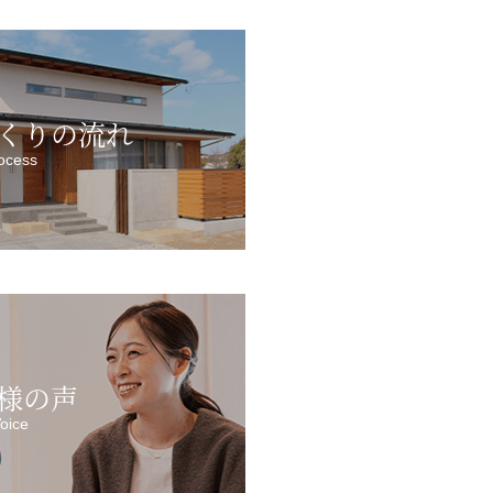
くりの流れ
ocess
様の声
oice