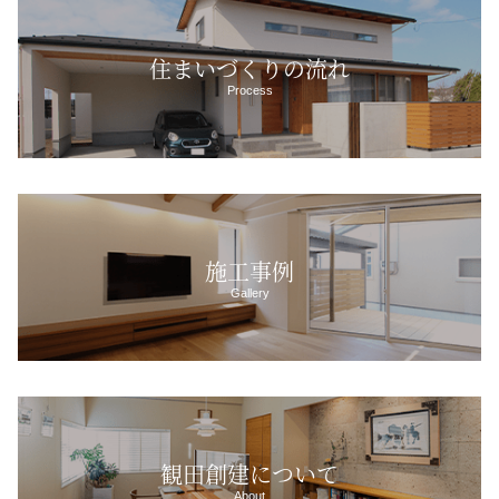
住まいづくりの流れ
Process
施工事例
Gallery
観田創建について
About