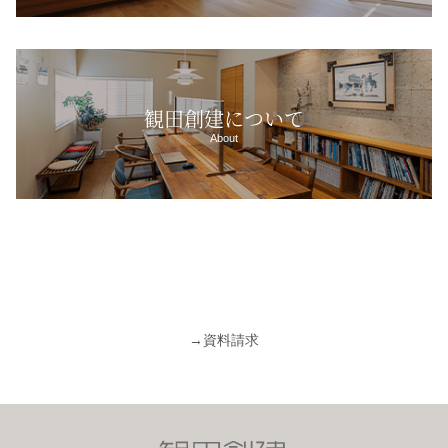
観田創建について
About
→
資料請求