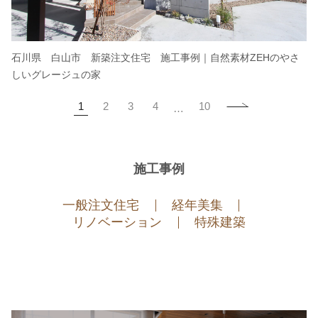
石川県 白山市 新築注文住宅 施工事例｜自然素材ZEHのやさ
しいグレージュの家
1
2
3
4
10
…
施工事例
一般注文住宅
経年美集
リノベーション
特殊建築