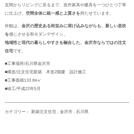
玄関からリビングに至るまで、造作家具や建具を一つひとつ丁寧
に仕上げ、
空間全体に統一感と上質さを
持たせています。
外観は、
金沢の歴史ある街並みに溶け込みながらも、新しい息吹
を
感じさせる和モダンデザイン。
地域性と現代の暮らしやすさを融合した、金沢市ならではの注文
住宅
です。
■工事場所/石川県金沢市
■構造/注文住宅新築 木造2階建 設計施工
■工事面積133.84㎡
■竣工/平成22年5月
カテゴリー：
新築注文住宅
金沢市
石川県