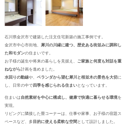
石川県金沢市で建築した注文住宅新築の施工事例です。
金沢市中心市街地、
犀川の川縁に建つ、歴史ある街並みに調和し
た和モダン
の住まいです。
お子様の誕生や将来の暮らしを見据え、
ご家族と何度も対話を重
ねながら
計画を進めました。
水回りの動線
や、
ベランダから望む犀川と桜並木の景色を大切
に
し、日常の中で
四季を感じられる住まい
となっています。
住まいは
自然素材を中心に構成し、健康で快適に暮らせる環境
を
実現。
リビングに隣接した畳コーナーは、仕事や家事、お子様の宿題ス
ペースなど、多
目的に使える柔軟な空間
として設計しました。