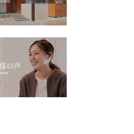
ocess
様の声
oice