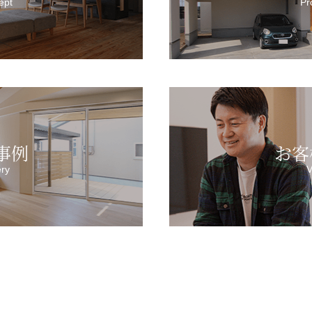
ept
Pr
事例
お客
ery
V