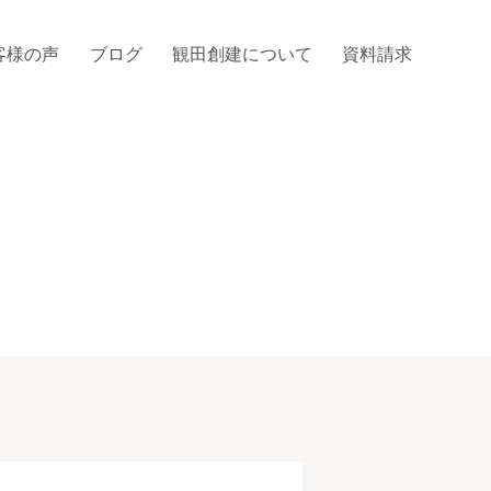
客様の声
ブログ
観田創建について
資料請求