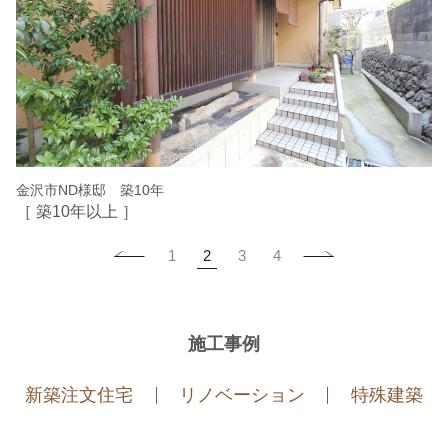
金沢市ND様邸 築10年
［ 築10年以上 ］
2
1
3
4
施工事例
新築注文住宅
リノベーション
特殊建築