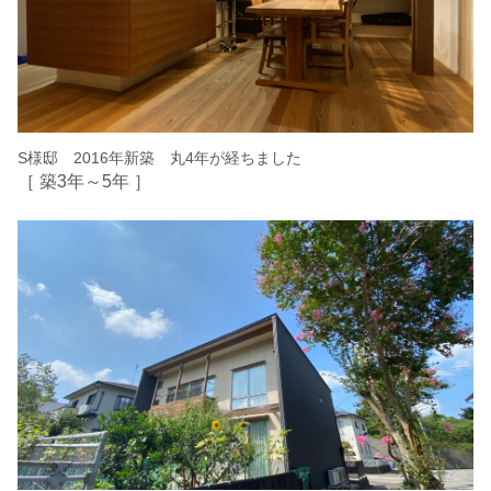
S様邸 2016年新築 丸4年が経ちました
［ 築3年～5年 ］