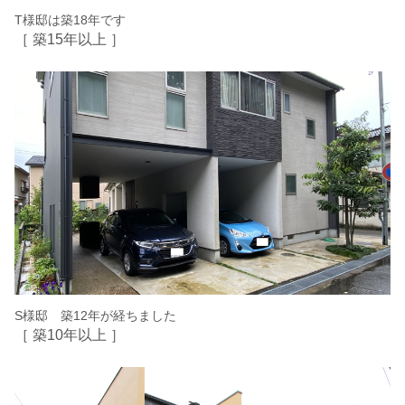
T様邸は築18年です
［ 築15年以上 ］
S様邸 築12年が経ちました
［ 築10年以上 ］