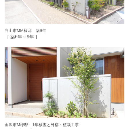
白山市MM様邸 築9年
［ 築6年～9年 ］
金沢市M様邸 1年検査と外構・植栽工事