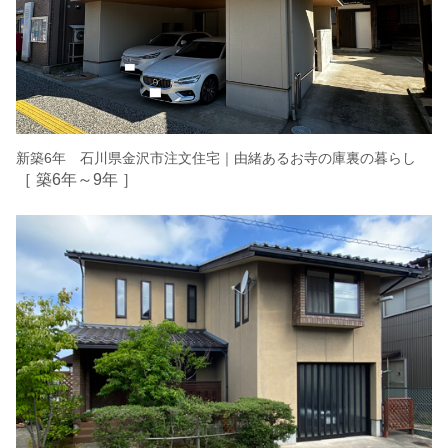
新築6年 石川県金沢市注文住宅｜由緒あるお寺の庫裏の暮らし
［ 築6年～9年 ］