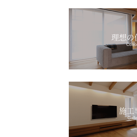
理想の
Conc
施工
Gall