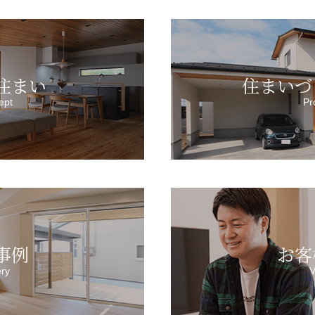
住まい
住まいづ
ept
Pr
事例
お客
ery
V