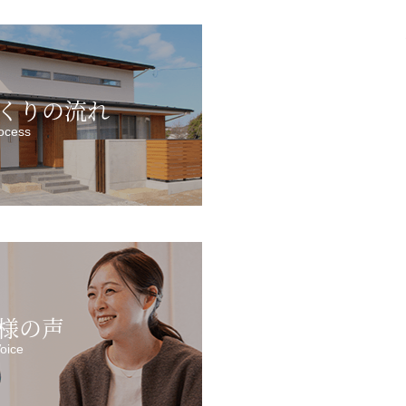
くりの流れ
ocess
様の声
oice